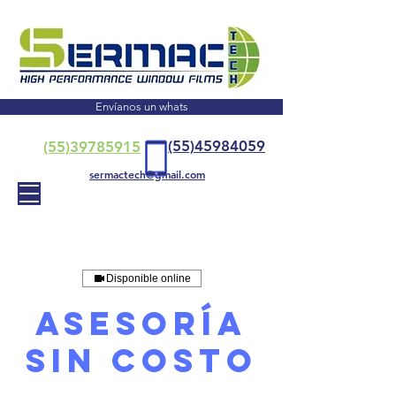
Envíanos un whats
(55)45984059
(55)39785915
sermactech@gmail.com
Disponible online
Asesoría
sin costo