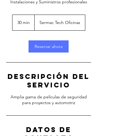
Instalaciones y Suministros profesionales
30 min
3
Sermac Tech Oficinas
0
m
i
Reservar ahora
n
Descripción del
servicio
Amplia gama de películas de seguridad
para proyectos y automotriz
Datos de