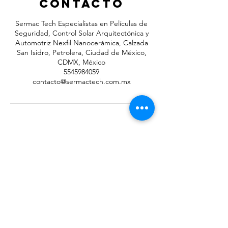
contacto
Sermac Tech Especialistas en Películas de
Seguridad, Control Solar Arquitectónica y
Automotriz Nexfil Nanocerámica, Calzada
San Isidro, Petrolera, Ciudad de México,
CDMX, México
5545984059
contacto@sermactech.com.mx
#1 en Suministro e instalación
Ciudad de México
y Área Metropolitana