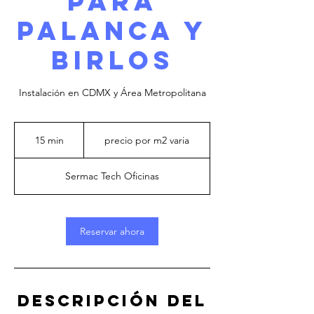
para
Palanca y
birlos
Instalación en CDMX y Área Metropolitana
precio
por
15 min
1
precio por m2 varia
m2
varia
5
Sermac Tech Oficinas
m
i
n
Reservar ahora
Descripción del