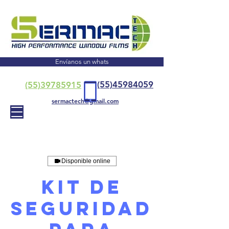
Envíanos un whats
(55)45984059
(55)39785915
sermactech@gmail.com
Disponible online
Kit de
Seguridad